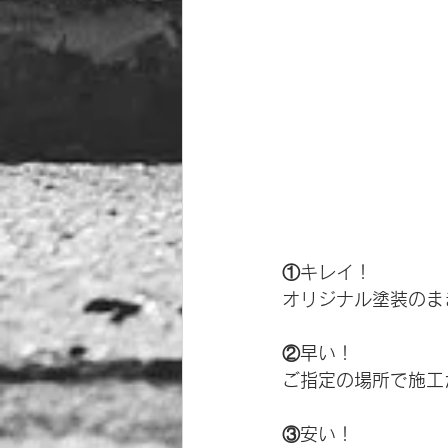
①キレイ！
オリジナル塗装のま
②早い！
ご指定の場所で施工
③安い！