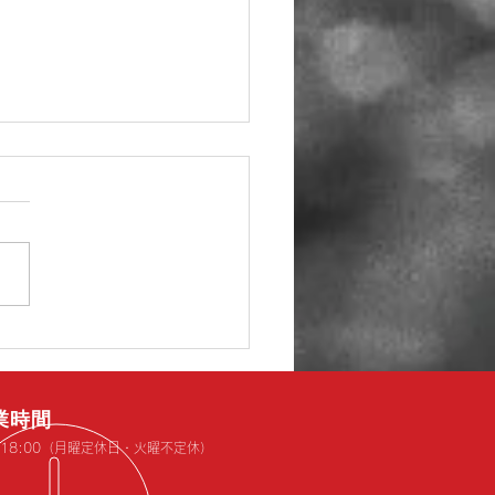
年始の休業のお知らせで
！
勝手ながら下記の期間お休み
せていただきます。 １２月
日水曜～１月５日月曜日まで
月３０日火曜日 １５時閉店
６日火曜日より通常通り営業
中は大変ご不便おかけいたし
。 尚、期間中はお電話、メ
業時間
でのお問い合わせもお休みと
～ 18:00（月曜定休日・火曜不定休）
ていただきます。 ご理解の