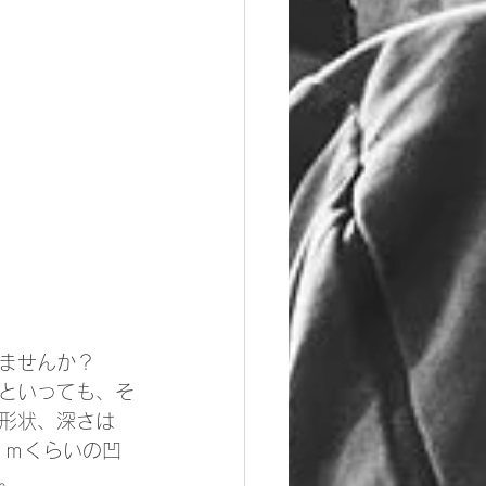
ませんか？
といっても、そ
形状、深さは
ｃｍくらいの凹
。