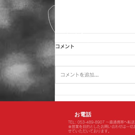
2026年６月１日より価格改
コメント
定のお知らせ。
平素より弊社カーケア工房Inaxを
コメントを追加…
ご利用いただき、誠にありがとう
ございます。 昨今の中東情勢の
影響により製品原料、製造コス
ト、輸送コストが高騰しておりま
す。 そのため、キーパー技研
（株）より価格改定の連絡を受
お電話
け、誠に心苦しいのですが、弊社
TEL: 053-489-8907 ～直通携帯へ転送
※営業を目的としたお問い合わせは一切
も2026年６月１日よりキーパー
せていただいております。