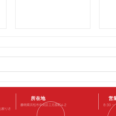
GWの休業のお知らせで
年末
す！！
す！
誠に勝手ながら下記の期間お休み
誠に
とさせていただきます。 5月3日
とさ
日曜～6日水曜日まで。 5月7日
３１
木曜から通常通り営業です。 期
１２
間中は大変ご不便おかけいたしま
１月
す。 尚、期間中はお電話、メー
期間
ルでのお問い合わせもお休みとさ
​所在地
ます
営
せていただきます。 ご理解の
ール
静岡県浜
松市中央区三方原町4-2
8:30 
お断りさ
程、どうぞよろしくお願いいたし
させ