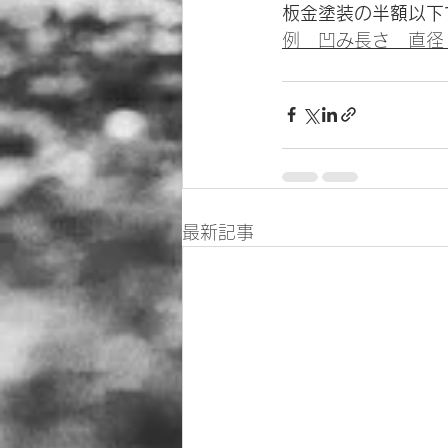
板金塗装の半額以下
例　凹み長さ　直径
最新記事