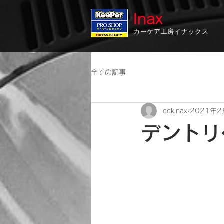
Inax
カーケア工房イナックス
全ての記事
cckinax
2021年2
デントリ