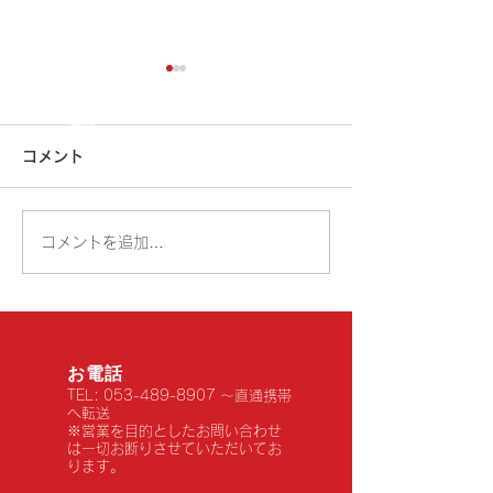
GWの休業のお知らせで
年末年始の休業
す！！
せです！！
コメント
誠に勝手ながら下記の期間お
誠に勝手ながら下
休みとさせていただきます。
休みとさせていた
5月3日日曜～6日水曜日ま
１２月３１日水曜
コメントを追加…
で。 5月7日木曜から通常通
月曜日まで １２
り営業です。 期間中は大変
曜日 １５時閉店 
ご不便おかけいたします。
曜日より通常通り
尚、期間中はお電話、メール
中は大変ご不便お
でのお問い合わせもお休みと
ます。 尚、期間
お電話
させていただきます。 ご理
話、メールでのお
TEL:
053-489-8907
～直通携帯
へ転送
解の程、どうぞよろしくお願
もお休みとさせて
※営業を目的としたお問い合わせ
いいたします。
す。 ご理解の程
は一切お断りさせていただいてお
ります。
願いいたします。