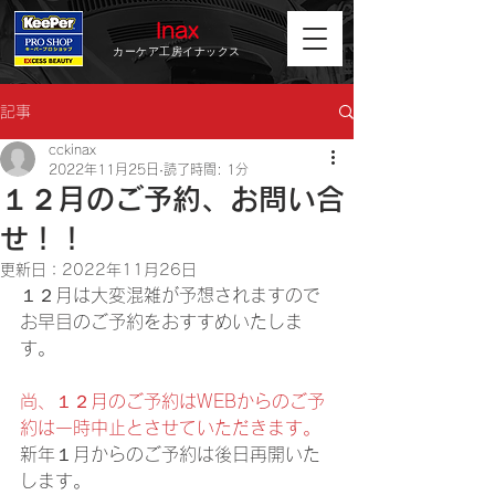
Inax
カーケア工房イナックス
記事
cckinax
2022年11月25日
読了時間: 1分
１２月のご予約、お問い合
せ！！
更新日：
2022年11月26日
１２月は大変混雑が予想されますので
お早目のご予約をおすすめいたしま
す。
尚、１２月のご予約はWEBからのご予
約は一時中止とさせていただきます。
新年１月からのご予約は後日再開いた
します。