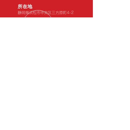
は２４時間お好き
​所在地
グで使えるＷＥＢ
静岡県浜
松市中央区三方原町4-2
用下さい。 宜し
たします
営業時間
8:30 ～ 18:00（月曜定休日・火
曜不定休）
カーケア工房Ｉｎａｘ
静岡県浜松市中央区にあるカー
コーティング専門店EXキーパ
ー施工店です。
こちらもご覧ください ↓クリ
ック！！