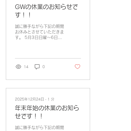
た。 尚、洗車、室内清掃
GWの休業のお知らせで
等の価格の変更はございま
せん。 詳しいメニュー価
す！！
格の改定はお電話でも承り
ます。 ※５月中にお見積
誠に勝手ながら下記の期間
り等のご商談、ご予約いた
お休みとさせていただきま
だいたお客様は6月以降の
す。 5月3日日曜～6日水
施工でも旧価格で施工いた
曜日まで。 5月7日木曜か
します。どしどしお問い合
ら通常通り営業です。 期
わせお待ちしております。
間中は大変ご不便おかけい
今後も今まで以上に皆様の
たします。 尚、期間中は
ご満足いただける愛車のキ
お電話、メールでのお問い
14
0
レイの品質、ご満足いただ
合わせもお休みとさせてい
けるアフターサービス、ア
ただきます。 ご理解の
フターサポート、ご満足い
程、どうぞよろしくお願い
ただけるお店に努めてまい
いたします。
ります。 何卒、諸事情を
ご賢察のうえ、今後ともど
2025年12月24日
∙
1
分
うぞ宜しくお願い申し上げ
年末年始の休業のお知ら
ます。
せです！！
誠に勝手ながら下記の期間