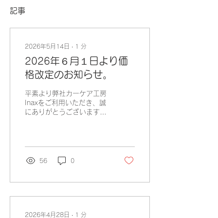
記事
2026年5月14日
∙
1
分
2026年６月１日より価
格改定のお知らせ。
平素より弊社カーケア工房
Inaxをご利用いただき、誠
にありがとうございます。
昨今の中東情勢の影響によ
り製品原料、製造コスト、
輸送コストが高騰しており
ます。 そのため、キーパ
ー技研（株）より価格改定
56
0
の連絡を受け、誠に心苦し
いのですが、弊社も2026
年６月１日よりキーパーコ
ーティング等のサービス料
金を値上げ（8％）させて
いただくことになりまし
2026年4月28日
∙
1
分