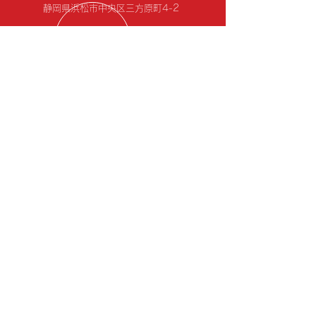
静岡県浜
松市中央区三方原町4-2
営業時間
8:30 ～ 18:00（月曜定休日・火
曜不定休）
カーケア工房Ｉｎａｘ
静岡県浜松市中央区にあるカー
コーティング専門店EXキーパ
ー施工店です。
こちらもご覧ください ↓クリ
ック！！