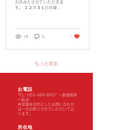
お休みとさせていただきま
す。 １２月３１日水曜～
１月５日月曜日まで １２
月３０日火曜日 １５時閉
店 １月６日火曜日より通
常通り営業 期間中は大変
ご不便おかけいたします。
18
0
1
尚、期間中はお電話、メー
ルでのお問い合わせもお休
みとさせていただきます。
ご理解の程、宜しくお願い
いたします。 ※ご予約は
もっと見る
２４時間お好きなタイミン
グで使えるＷＥＢ予約をご
活用下さい。 宜しくお願
いいたします。
お電話
TEL:
053-489-8907
～直通携帯
へ転送
※営業を目的としたお問い合わせ
は一切お断りさせていただいてお
ります。
​所在地